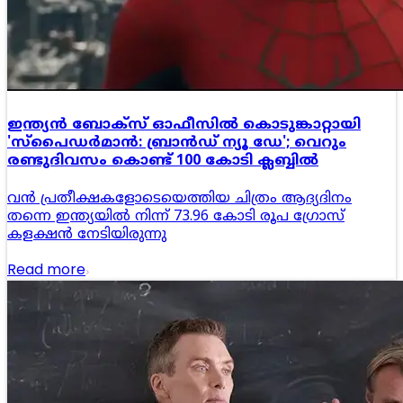
ഇന്ത്യൻ ബോക്‌സ് ഓഫീസിൽ കൊടുങ്കാറ്റായി
'സ്പൈഡർമാൻ: ബ്രാൻഡ് ന്യൂ ഡേ'; വെറും
രണ്ടുദിവസം കൊണ്ട് 100 കോടി ക്ലബ്ബിൽ
വൻ പ്രതീക്ഷകളോടെയെത്തിയ ചിത്രം ആദ്യദിനം
തന്നെ ഇന്ത്യയിൽ നിന്ന് 73.96 കോടി രൂപ ഗ്രോസ്
കളക്ഷൻ നേടിയിരുന്നു
Read more