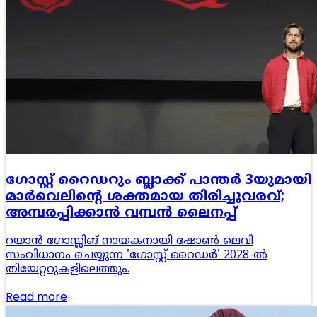
ഗോസ്റ്റ് റൈഡറും ബ്ലാക്ക് പാന്തർ 3യുമായി
മാർവെലിന്റെ ശക്തമായ തിരിച്ചുവരവ്;
അമ്പരപ്പിക്കാൻ വമ്പൻ ലൈനപ്പ്
റയാൻ ഗോസ്ലിങ് നായകനായി ഷോൺ ലെവി
സംവിധാനം ചെയ്യുന്ന 'ഗോസ്റ്റ് റൈഡർ' 2028-ൽ
തിയേറ്ററുകളിലെത്തും.
Read more