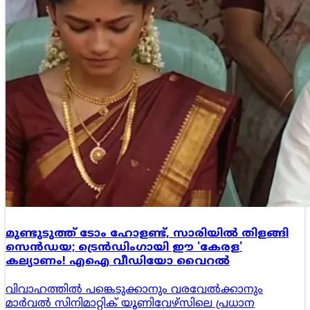
മുണ്ടുടുത്ത് ടോം ഹോളണ്ട്, സാരിയിൽ തിളങ്ങി
സെൻഡയ; ട്രെൻഡിംഗായി ഈ 'കേരള'
കല്യാണം! എഐ വീഡിയോ വൈറൽ
വിവാഹത്തിൽ പങ്കെടുക്കാനും വരവേൽക്കാനും
മാർവൽ സിനിമാറ്റിക് യൂണിവേഴ്‌സിലെ പ്രധാന