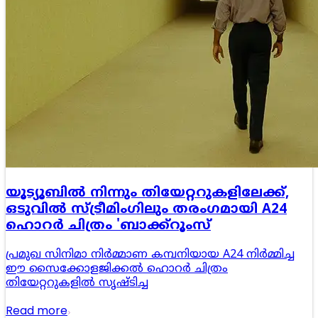
യൂട്യൂബിൽ നിന്നും തിയേറ്ററുകളിലേക്ക്,
ഒടുവിൽ സ്ട്രീമിംഗിലും തരംഗമായി A24
ഹൊറർ ചിത്രം 'ബാക്ക്‌റൂംസ്
പ്രമുഖ സിനിമാ നിർമ്മാണ കമ്പനിയായ A24 നിർമ്മിച്ച
ഈ സൈക്കോളജിക്കൽ ഹൊറർ ചിത്രം
തിയേറ്ററുകളിൽ സൃഷ്ടിച്ച
Read more