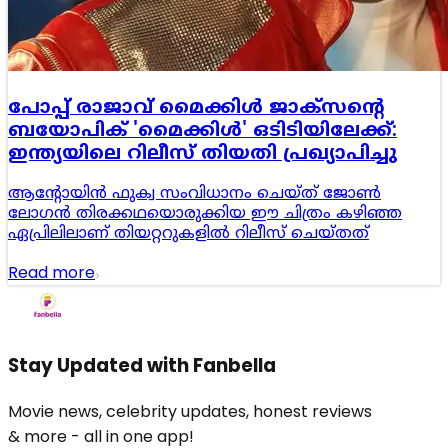
പോപ്പ് രാജാവ് മൈക്കിൾ ജാക്‌സന്റെ
ബയോപിക് 'മൈക്കിൾ' ഒടിടിയിലേക്ക്:
ഇന്ത്യയിലെ റിലീസ് തിയതി പ്രഖ്യാപിച്ചു
ആന്റോയിൻ ഫുക്വ സംവിധാനം ചെയ്ത് ജോൺ
ലോഗൻ തിരക്കഥയൊരുക്കിയ ഈ ചിത്രം കഴിഞ്ഞ
ഏപ്രിലിലാണ് തിയറ്ററുകളിൽ റിലീസ് ചെയ്തത്
Read more
Stay Updated with Fanbella
Movie news, celebrity updates, honest reviews
& more - all in one app!