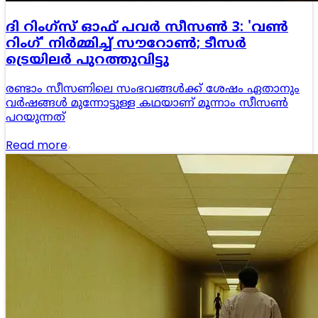
ദി റിംഗ്‌സ് ഓഫ് പവർ സീസൺ 3: 'വൺ
റിംഗ്' നിർമ്മിച്ച് സൗറോൺ; ടീസർ
ട്രെയിലർ പുറത്തുവിട്ടു
രണ്ടാം സീസണിലെ സംഭവങ്ങൾക്ക് ശേഷം ഏതാനും
വർഷങ്ങൾ മുന്നോട്ടുള്ള കഥയാണ് മൂന്നാം സീസൺ
പറയുന്നത്
Read more