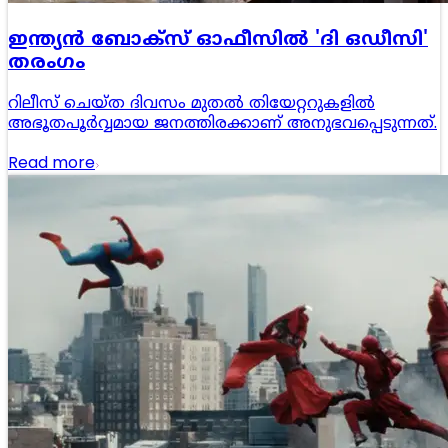
ഇന്ത്യൻ ബോക്സ് ഓഫീസിൽ 'ദി ഒഡീസി'
തരംഗം
റിലീസ് ചെയ്ത ദിവസം മുതൽ തിയേറ്ററുകളിൽ
അഭൂതപൂർവ്വമായ ജനത്തിരക്കാണ് അനുഭവപ്പെടുന്നത്.
Read more