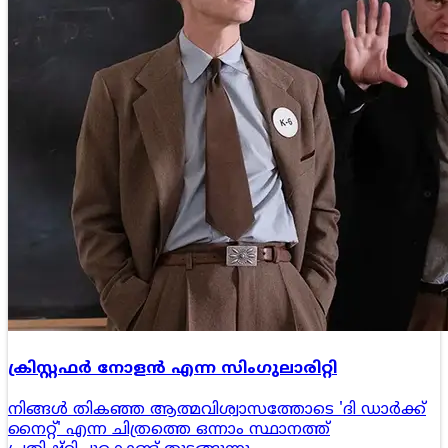
ക്രിസ്റ്റഫർ നോളൻ എന്ന സിംഗുലാരിറ്റി
നിങ്ങൾ തികഞ്ഞ ആത്മവിശ്വാസത്തോടെ 'ദി ഡാർക്ക്
നൈറ്റ്' എന്ന ചിത്രത്തെ ഒന്നാം സ്ഥാനത്ത്