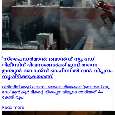
'സ്പൈഡർമാൻ: ബ്രാൻഡ് ന്യൂ ഡേ'
റിലീസിന് ദിവസങ്ങൾക്ക് മുമ്പ് തന്നെ
ഇന്ത്യൻ ബോക്സ് ഓഫീസിൽ വൻ വിപ്ലവം
സൃഷ്ടിക്കുകയാണ്.
റിലീസിന് ആറ് ദിവസം ബാക്കിനിൽക്കെ 'ബ്രാൻഡ് ന്യൂ
ഡേ' മുൻകൂർ ടിക്കറ്റ് വിൽപ്പനയിലൂടെ നേടിയത് 44
കോടി രൂപ!
Read more