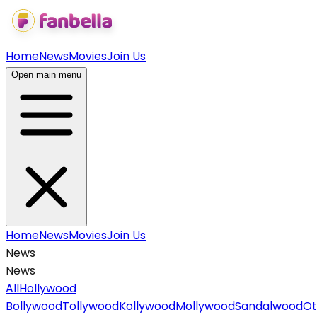
Home
News
Movies
Join Us
Open main menu
Home
News
Movies
Join Us
News
News
All
Hollywood
Bollywood
Tollywood
Kollywood
Mollywood
Sandalwood
Ot